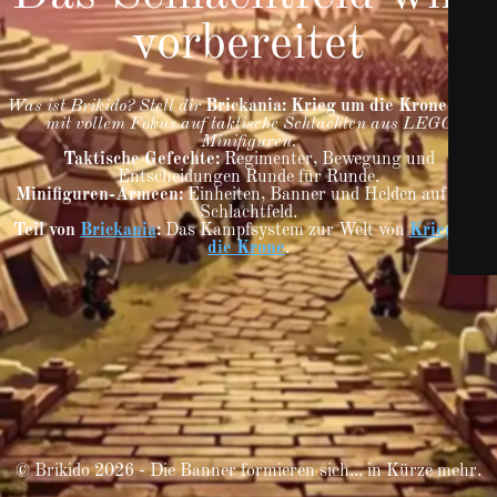
vorbereitet
Was ist Brikido? Stell dir
Brickania: Krieg um die Krone
vor –
mit vollem Fokus auf taktische Schlachten aus LEGO
Minifiguren.
Taktische Gefechte:
Regimenter, Bewegung und
Entscheidungen Runde für Runde.
Minifiguren-Armeen:
Einheiten, Banner und Helden auf dem
Schlachtfeld.
Teil von
Brickania
:
Das Kampfsystem zur Welt von
Krieg um
die Krone
.
© Brikido 2026 - Die Banner formieren sich... in Kürze mehr.