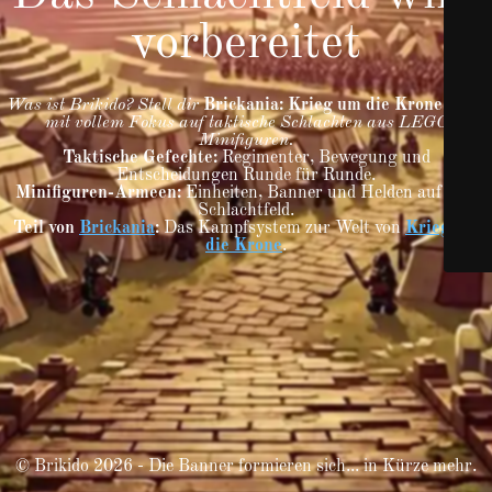
vorbereitet
Was ist Brikido? Stell dir
Brickania: Krieg um die Krone
vor –
mit vollem Fokus auf taktische Schlachten aus LEGO
Minifiguren.
Taktische Gefechte:
Regimenter, Bewegung und
Entscheidungen Runde für Runde.
Minifiguren-Armeen:
Einheiten, Banner und Helden auf dem
Schlachtfeld.
Teil von
Brickania
:
Das Kampfsystem zur Welt von
Krieg um
die Krone
.
© Brikido 2026 - Die Banner formieren sich... in Kürze mehr.