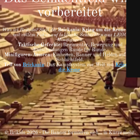
vorbereitet
Was ist Brikido? Stell dir
Brickania: Krieg um die Krone
vor –
mit vollem Fokus auf taktische Schlachten aus LEGO
Minifiguren.
Taktische Gefechte:
Regimenter, Bewegung und
Entscheidungen Runde für Runde.
Minifiguren-Armeen:
Einheiten, Banner und Helden auf dem
Schlachtfeld.
Teil von
Brickania
:
Das Kampfsystem zur Welt von
Krieg um
die Krone
.
© Brikido 2026 - Die Banner formieren sich... in Kürze mehr.